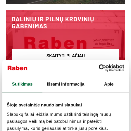
DALINIŲ IR PILNŲ KROVINIŲ
GABENIMAS
SKAITYTI PLAČIAU
Naujienos
Sutikimas
Išsami informacija
Apie
DAUGIAU
Šioje svetainėje naudojami slapukai
Slapukų failai leidžia mums užtikrinti teisingą mūsų
paslaugos veikimą bei patobulinimus ir pateikti
pasiūlymą, kuris geriausiai atitinka jūsų poreikius.