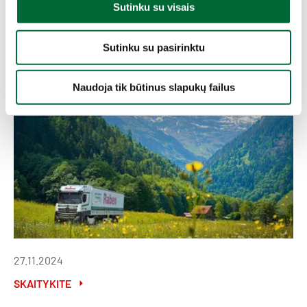
r
Sutinku su visais
i
10.06.2025
n
Sutinku su pasirinktu
k
SKAITYKITE
i
m
Naudoja tik būtinus slapukų failus
a
s
27.11.2024
SKAITYKITE