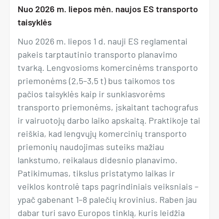
Nuo 2026 m. liepos mėn. naujos ES transporto
taisyklės
Nuo 2026 m. liepos 1 d. nauji ES reglamentai
pakeis tarptautinio transporto planavimo
tvarką. Lengvosioms komercinėms transporto
priemonėms (2,5–3,5 t) bus taikomos tos
pačios taisyklės kaip ir sunkiasvorėms
transporto priemonėms, įskaitant tachografus
ir vairuotojų darbo laiko apskaitą. Praktikoje tai
reiškia, kad lengvųjų komercinių transporto
priemonių naudojimas suteiks mažiau
lankstumo, reikalaus didesnio planavimo.
Patikimumas, tikslus pristatymo laikas ir
veiklos kontrolė taps pagrindiniais veiksniais –
ypač gabenant 1–8 palečių krovinius. Raben jau
dabar turi savo Europos tinklą, kuris leidžia