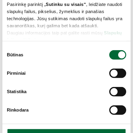
Pasirinkę parinktį „
Sutinku su visais
“
, leidžiate naudoti
slapukų failus, pikselius, žymeklius ir panašias
technologijas. Jūsų sutikimas naudoti slapukų failus yra
savanoriškas, kurį galima bet kada atšaukti.
Daugiau informacijos taip pat galite rasti mūsų
Slapukų
failų politikoje.
S
26.03.2026
Būtinas
u
SKAITYKITE
t
i
Pirminiai
k
i
m
Statistika
o
p
Rinkodara
a
s
i